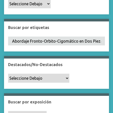
p
o
e
s
p
Buscar por etiquetas
e
c
í
f
i
c
Destacados/No-Destacados
o
"
:
1
Buscar por exposición