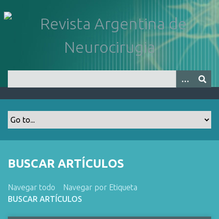
S
a
l
t
a
r
a
l
c
o
n
t
e
n
BUSCAR ARTÍCULOS
i
d
Navegar todo
Navegar por Etiqueta
o
BUSCAR ARTÍCULOS
p
r