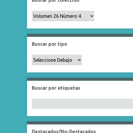
Buscar por colección
a
u
e
d
a
Buscar por tipo
Buscar por etiquetas
Destacados/No-Destacados