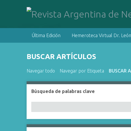
S
a
l
t
a
Última Edición
Hemeroteca Virtual Dr. León
r
a
l
BUSCAR ARTÍCULOS
c
o
Navegar todo
Navegar por Etiqueta
BUSCAR 
n
t
e
Búsqueda de palabras clave
Number of rows in "Reducir por un campo espec
n
i
d
o
p
r