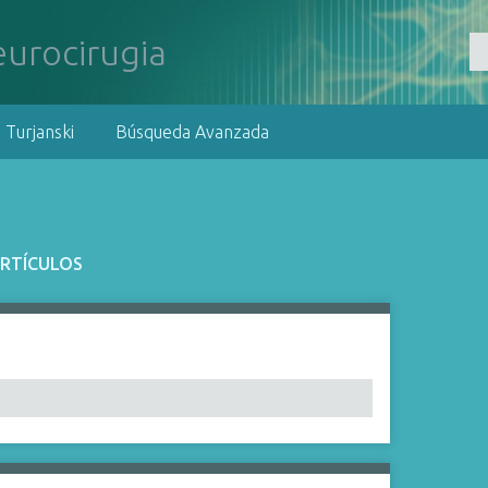
 Turjanski
Búsqueda Avanzada
ARTÍCULOS
ífico":
1