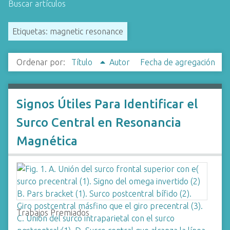
Buscar artículos
i
n
Etiquetas: magnetic resonance
c
i
p
Ordenar por:
Título
Autor
Fecha de agregación
a
l
Signos Útiles Para Identificar el
Surco Central en Resonancia
Magnética
Trabajos Premiados