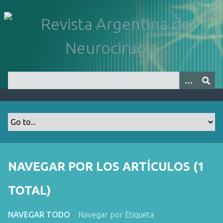
S
a
l
t
a
r
a
l
c
o
n
t
e
n
NAVEGAR POR LOS ARTÍCULOS (1
i
d
TOTAL)
o
p
NAVEGAR TODO
Navegar por Etiqueta
r