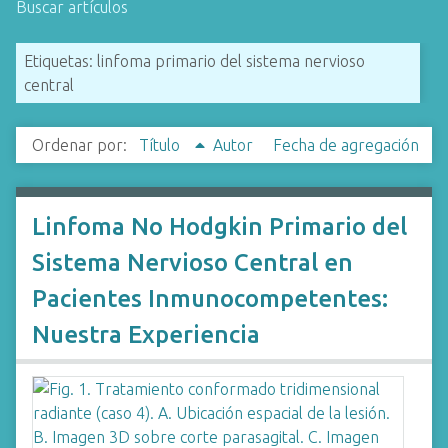
Buscar artículos
i
n
Etiquetas: linfoma primario del sistema nervioso
c
central
i
p
a
Ordenar por:
Título
Autor
Fecha de agregación
l
Linfoma No Hodgkin Primario del
Sistema Nervioso Central en
Pacientes Inmunocompetentes:
Nuestra Experiencia