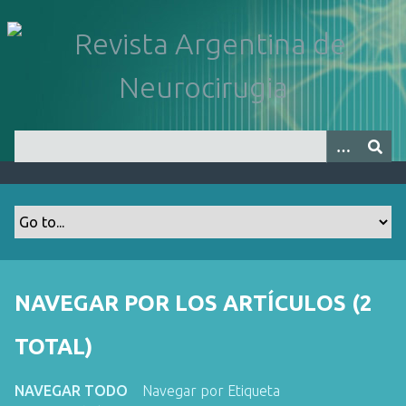
S
a
l
t
a
r
a
l
c
o
n
t
e
n
NAVEGAR POR LOS ARTÍCULOS (2
i
d
TOTAL)
o
p
NAVEGAR TODO
Navegar por Etiqueta
r