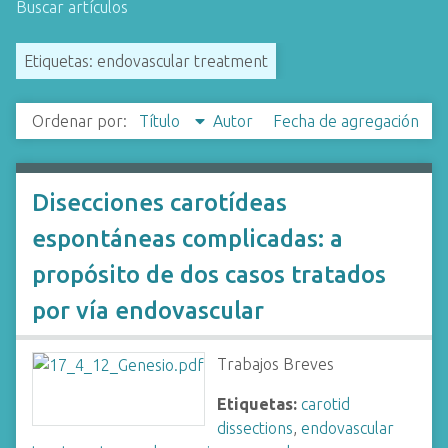
Buscar artículos
i
n
Etiquetas: endovascular treatment
c
i
p
Ordenar por:
Título
Autor
Fecha de agregación
a
l
Disecciones carotídeas
espontáneas complicadas: a
propósito de dos casos tratados
por vía endovascular
Trabajos Breves
Etiquetas:
carotid
dissections
,
endovascular