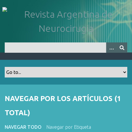
S
a
l
t
a
r
a
l
c
o
n
t
e
n
NAVEGAR POR LOS ARTÍCULOS (1
i
d
TOTAL)
o
p
NAVEGAR TODO
Navegar por Etiqueta
r