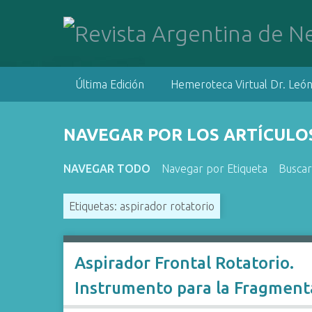
S
a
l
t
a
Última Edición
Hemeroteca Virtual Dr. León
r
a
l
NAVEGAR POR LOS ARTÍCULOS
c
o
NAVEGAR TODO
Navegar por Etiqueta
Buscar
n
t
Etiquetas: aspirador rotatorio
e
n
i
d
Aspirador Frontal Rotatorio.
o
Instrumento para la Fragment
p
r