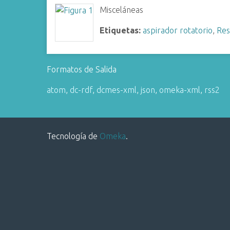
i
Misceláneas
n
Etiquetas:
aspirador rotatorio
,
Res
c
i
p
Formatos de Salida
a
l
atom
,
dc-rdf
,
dcmes-xml
,
json
,
omeka-xml
,
rss2
Tecnología de
Omeka
.