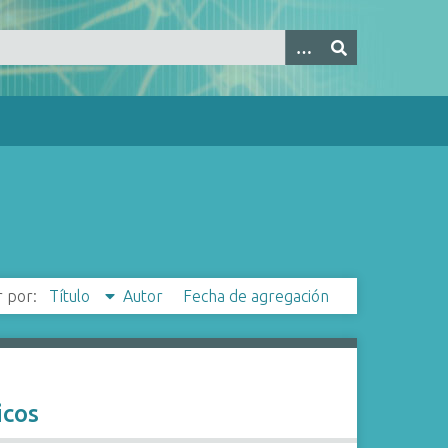
 por:
Título
Autor
Fecha de agregación
icos