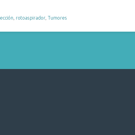
ección
,
rotoaspirador
,
Tumores