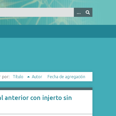
 por:
Título
Autor
Fecha de agregación
 anterior con injerto sin