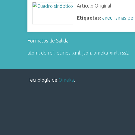
i
Artículo Original
n
Etiquetas:
aneurismas per
c
i
p
Formatos de Salida
a
l
atom
,
dc-rdf
,
dcmes-xml
,
json
,
omeka-xml
,
rss2
Tecnología de
Omeka
.