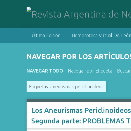
S
a
l
t
a
Última Edición
Hemeroteca Virtual Dr. León
r
a
l
NAVEGAR POR LOS ARTÍCULOS
c
o
NAVEGAR TODO
Navegar por Etiqueta
Buscar
n
t
Etiquetas: aneurismas periclinoideos
e
n
i
d
Los Aneurismas Periclinoideo
o
Segunda parte: PROBLEMAS 
p
r