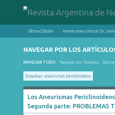
S
a
l
t
a
Última Edición
Hemeroteca Virtual Dr. León
r
a
l
NAVEGAR POR LOS ARTÍCULOS
c
o
NAVEGAR TODO
Navegar por Etiqueta
Buscar
n
t
Etiquetas: aneurismas periclinoideos
e
n
i
d
Los Aneurismas Periclinoideo
o
Segunda parte: PROBLEMAS 
p
r