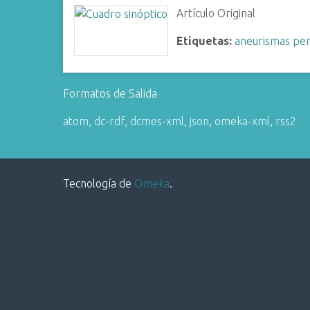
i
Artículo Original
n
Etiquetas:
aneurismas per
c
i
p
Formatos de Salida
a
l
atom
,
dc-rdf
,
dcmes-xml
,
json
,
omeka-xml
,
rss2
Tecnología de
Omeka
.