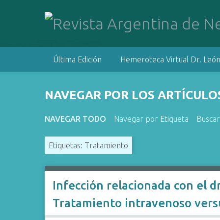
S
a
l
t
a
Última Edición
Hemeroteca Virtual Dr. León
r
a
l
NAVEGAR POR LOS ARTÍCULOS
c
o
NAVEGAR TODO
Navegar por Etiqueta
Buscar
n
t
Etiquetas: Tratamiento
e
n
i
d
Infección relacionada con el d
o
Tratamiento intravenoso versus
p
r