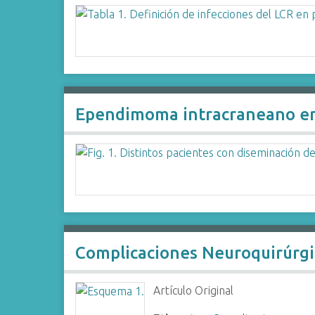
i
n
c
i
p
a
Ependimoma intracraneano en 
l
Complicaciones Neuroquirúrgi
Artículo Original