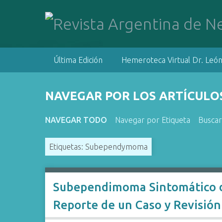
S
a
l
t
a
Última Edición
Hemeroteca Virtual Dr. León
r
a
l
NAVEGAR POR LOS ARTÍCULOS
c
o
NAVEGAR TODO
Navegar por Etiqueta
Buscar
n
t
Etiquetas: Subependymoma
e
n
i
d
Subependimoma Sintomático de
o
Reporte de un Caso y Revisión 
p
r