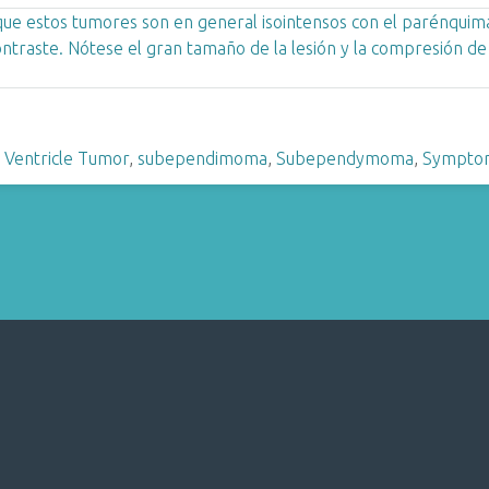
 Ventricle Tumor
,
subependimoma
,
Subependymoma
,
Symptom