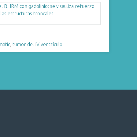
atic
,
tumor del IV ventrículo