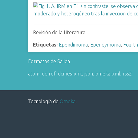
i
n
c
i
Revisión de la Literatura
p
a
Etiquetas:
Ependimoma
,
Ependymoma
,
Fourth
l
Formatos de Salida
atom
,
dc-rdf
,
dcmes-xml
,
json
,
omeka-xml
,
rss2
Tecnología de
Omeka
.