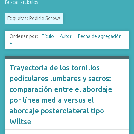
Buscar artículos
i
n
Etiquetas: Pedicle Screws
c
i
p
Ordenar por:
Título
Autor
Fecha de agregación
a
l
Trayectoria de los tornillos
pediculares lumbares y sacros:
comparación entre el abordaje
por línea media versus el
abordaje posterolateral tipo
Wiltse