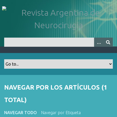
S
a
l
t
a
r
a
l
c
o
n
t
e
n
NAVEGAR POR LOS ARTÍCULOS (1
i
d
TOTAL)
o
p
NAVEGAR TODO
Navegar por Etiqueta
r