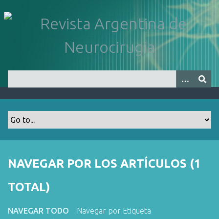
S
a
l
t
a
r
a
l
c
o
n
t
e
n
NAVEGAR POR LOS ARTÍCULOS (1
i
d
TOTAL)
o
p
NAVEGAR TODO
Navegar por Etiqueta
r