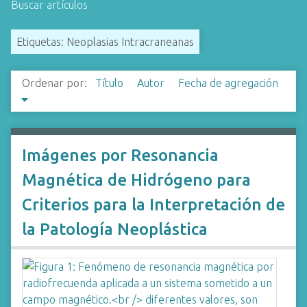
Buscar artículos
i
n
Etiquetas: Neoplasias Intracraneanas
c
i
p
Ordenar por:
Título
Autor
Fecha de agregación
a
l
Imágenes por Resonancia
Magnética de Hidrógeno para
Criterios para la Interpretación de
la Patología Neoplástica