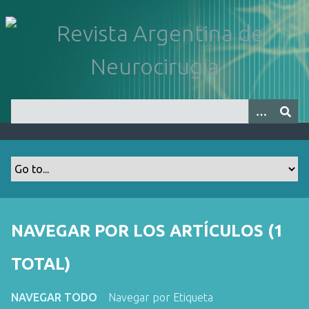
S
a
l
t
a
r
a
l
c
o
n
t
e
n
NAVEGAR POR LOS ARTÍCULOS (1
i
d
TOTAL)
o
p
NAVEGAR TODO
Navegar por Etiqueta
r