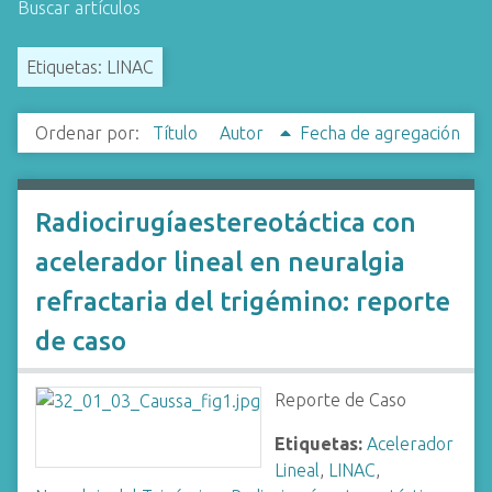
Buscar artículos
i
n
Etiquetas: LINAC
c
i
p
Ordenar por:
Título
Autor
Fecha de agregación
a
l
Radiocirugíaestereotáctica con
acelerador lineal en neuralgia
refractaria del trigémino: reporte
de caso
Reporte de Caso
Etiquetas:
Acelerador
Lineal
,
LINAC
,