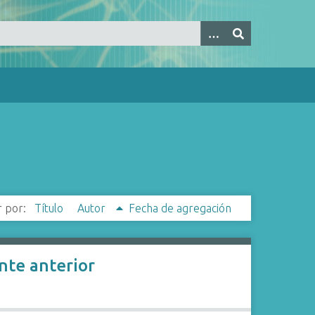
 por:
Título
Autor
Fecha de agregación
nte anterior