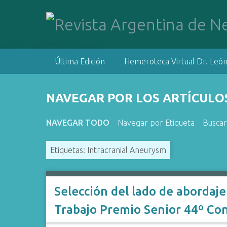
S
a
l
t
a
Última Edición
Hemeroteca Virtual Dr. León
r
a
l
NAVEGAR POR LOS ARTÍCULOS
c
o
NAVEGAR TODO
Navegar por Etiqueta
Buscar
n
t
Etiquetas: Intracranial Aneurysm
e
n
i
d
Selección del lado de abordaje
o
Trabajo Premio Senior 44º Co
p
r