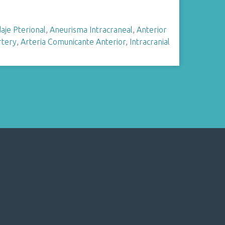
aje Pterional
,
Aneurisma Intracraneal
,
Anterior
rtery
,
Arteria Comunicante Anterior
,
Intracranial