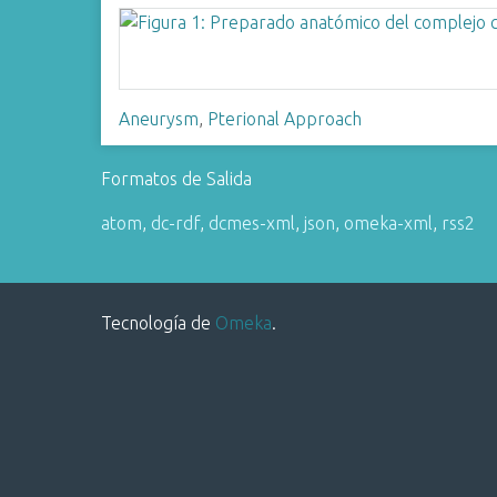
i
n
c
i
Aneurysm
,
Pterional Approach
p
a
Formatos de Salida
l
atom
,
dc-rdf
,
dcmes-xml
,
json
,
omeka-xml
,
rss2
Tecnología de
Omeka
.