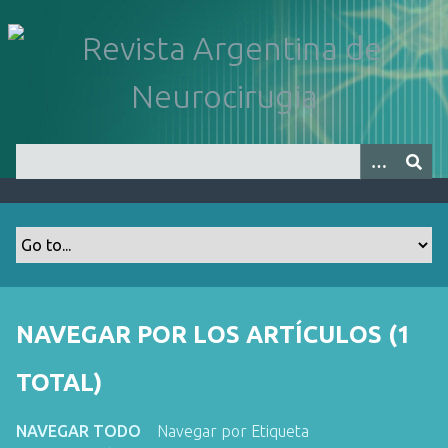
S
a
l
t
a
r
a
l
c
o
n
t
e
n
NAVEGAR POR LOS ARTÍCULOS (1
i
d
TOTAL)
o
p
NAVEGAR TODO
Navegar por Etiqueta
r