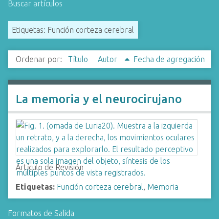
Buscar artículos
i
n
Etiquetas: Función corteza cerebral
c
i
p
Ordenar por:
Título
Autor
Fecha de agregación
a
l
La memoria y el neurocirujano
Artículo de Revisión
Etiquetas:
Función corteza cerebral
,
Memoria
Formatos de Salida