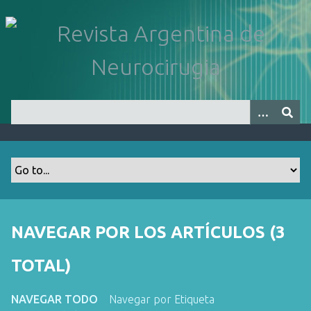
S
a
l
t
a
r
a
l
c
o
n
t
e
n
NAVEGAR POR LOS ARTÍCULOS (3
i
d
TOTAL)
o
p
NAVEGAR TODO
Navegar por Etiqueta
r