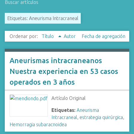
Buscar artículos
i
n
Etiquetas: Aneurisma Intracraneal
c
i
p
Ordenar por:
Título
Autor
Fecha de agregación
a
l
Aneurismas intracraneanos
Nuestra experiencia en 53 casos
operados en 3 años
Artículo Original
Etiquetas:
Aneurisma
Intracraneal
,
estrategia quirúrgica
,
Hemorragia subaracnoidea