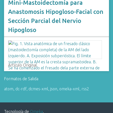
Mini-Mastoidectomía para
Anastomosis Hipogloso-Facial con
Sección Parcial del Nervio
Hipogloso
Artículo Original
Formatos de Salida
atom
,
dc-rdf
,
dcmes-xml
,
json
,
omeka-xml
,
rss2
Tecnología de
Omeka
.