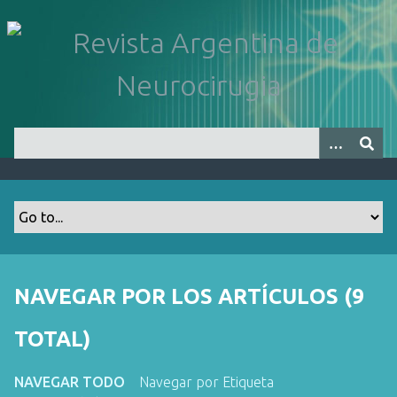
S
a
l
t
a
r
a
l
c
o
n
t
e
n
NAVEGAR POR LOS ARTÍCULOS (9
i
d
TOTAL)
o
p
NAVEGAR TODO
Navegar por Etiqueta
r