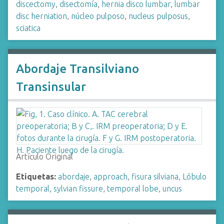
discectomy
,
disectomía
,
hernia disco lumbar
,
lumbar
disc herniation
,
núcleo pulposo
,
nucleus pulposus
,
sciatica
Abordaje Transilviano
Transinsular
Artículo Original
Etiquetas:
abordaje
,
approach
,
fisura silviana
,
Lóbulo
temporal
,
sylvian fissure
,
temporal lobe
,
uncus