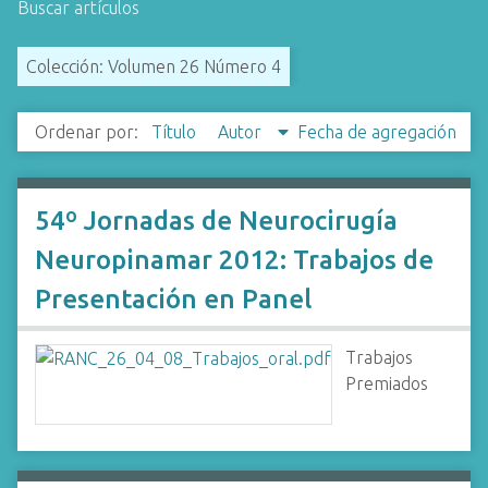
Buscar artículos
i
n
Colección: Volumen 26 Número 4
c
i
p
Ordenar por:
Título
Autor
Fecha de agregación
a
l
54º Jornadas de Neurocirugía
Neuropinamar 2012: Trabajos de
Presentación en Panel
Trabajos
Premiados